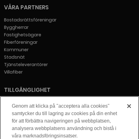
VÅRA PARTNERS
Bostadsrättsföreningar
Byggherrar
Fastighetsägare
Fiberföreningar
Kommuner
Stadsnät
Tjänsteleverantörer
Villafiber
TILLGÄNGLIGHET
Tillgänglighetsredogörelse
Genom att klicka på "acceptera alla cookies"
samtycker du till lagring av cookies på din enhet
KONTAKT
för att förbättra navigeringen på webbplatsen,
analysera webbplatsens användning och bistå i
Telia Sverige AB
våra marknadsföringsinsatser.