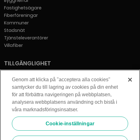
Byggherrar
Fastighetsägare
Fiberföreningar
Kommuner
Stadsnät
Tjänsteleverantörer
Villafiber
TILLGÄNGLIGHET
Tillgänglighetsredogörelse
Genom att klicka på "acceptera alla cookies"
samtycker du till lagring av cookies på din enhet
KONTAKT
för att förbättra navigeringen på webbplatsen,
analysera webbplatsens användning och bistå i
Telia Sverige AB
våra marknadsföringsinsatser.
Orgnummer: 556430-0142
Säte: Stockholm
Cookie-inställningar
info@zmarket.se